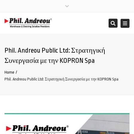
Close
Mon – Fri: 08:00 – 17:00
+357 25 865000
top
Togg
Search
bar
info@phil-andreou.com
navi
Phil. Andreou Public Ltd: Στρατηγική
Συνεργασία με την KOPRON Spa
Home
Phil. Andreou Public Ltd: Στρατηγική Συνεργασία με την KOPRON Spa