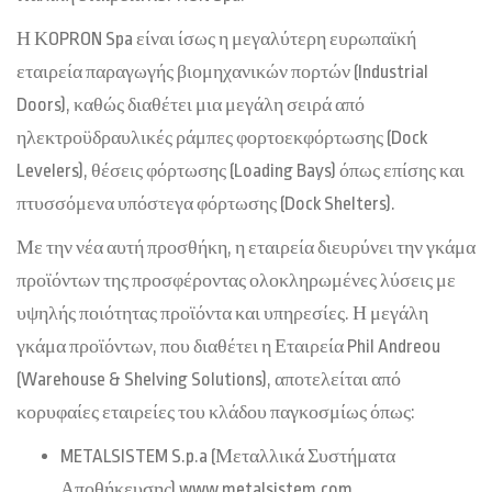
Η ΚOPRON Spa είναι ίσως η μεγαλύτερη ευρωπαϊκή
εταιρεία παραγωγής βιομηχανικών πορτών (Industrial
Doors), καθώς διαθέτει μια μεγάλη σειρά από
ηλεκτροϋδραυλικές ράμπες φορτοεκφόρτωσης (Dock
Levelers), θέσεις φόρτωσης (Loading Bays) όπως επίσης και
πτυσσόμενα υπόστεγα φόρτωσης (Dock Shelters).
Με την νέα αυτή προσθήκη, η εταιρεία διευρύνει την γκάμα
προϊόντων της προσφέροντας ολοκληρωμένες λύσεις με
υψηλής ποιότητας προϊόντα και υπηρεσίες. Η μεγάλη
γκάμα προϊόντων, που διαθέτει η Εταιρεία Phil Andreou
(Warehouse & Shelving Solutions), αποτελείται από
κορυφαίες εταιρείες του κλάδου παγκοσμίως όπως:
METALSISTEM S.p.a (Μεταλλικά Συστήματα
Αποθήκευσης) www.metalsistem.com